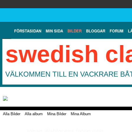
FÖRSTASIDAN
MIN SIDA
BILDER
BLOGGAR
FORUM
L
swedish cl
VÄLKOMMEN TILL EN VACKRARE BÅT
Alla Bilder
Alla album
Mina Bilder
Mina Album
Johan Wahlgrens foton
(169)