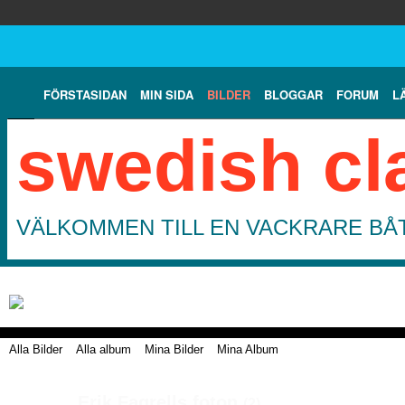
FÖRSTASIDAN
MIN SIDA
BILDER
BLOGGAR
FORUM
L
swedish cl
VÄLKOMMEN TILL EN VACKRARE BÅT
Alla Bilder
Alla album
Mina Bilder
Mina Album
Erik Fagrells foton
(2)