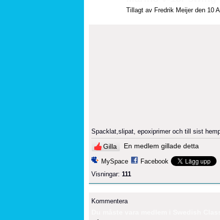
Tillagt av
Fredrik Meijer
den 10 Ap
Spacklat,slipat, epoxiprimer och till sist he
En medlem gillade detta
Gilla
MySpace
Facebook
Visningar:
111
Kommentera
Du måste vara medlem i Swedish Classi