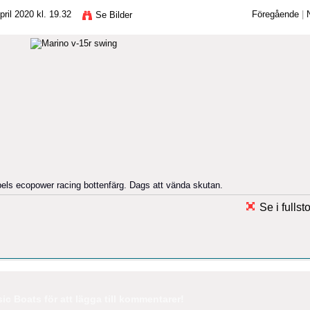
ril 2020 kl. 19.32
Föregående
|
Se Bilder
mpels ecopower racing bottenfärg. Dags att vända skutan.
Se i fullst
c Boats för att lägga till kommentarer!