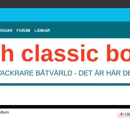
OGGAR
FORUM
LÄNKAR
h classic b
VACKRARE BÅTVÄRLD - DET ÄR HÄR 
Album
Läg