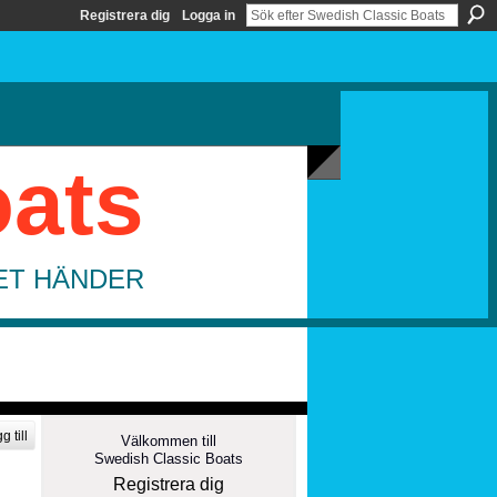
Registrera dig
Logga in
oats
DET HÄNDER
g till
Välkommen till
Swedish Classic Boats
Registrera dig