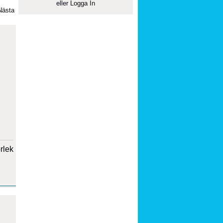
eller
Logga In
Nästa
orlek