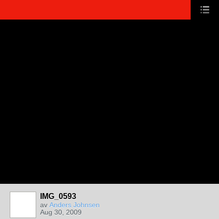
IMG_0593
av
Anders Johnsen
Aug 30, 2009