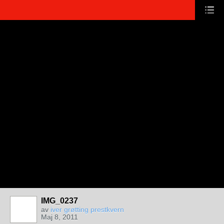
IMG_0237
av
iver grøtting prestkvern
Maj 8, 2011