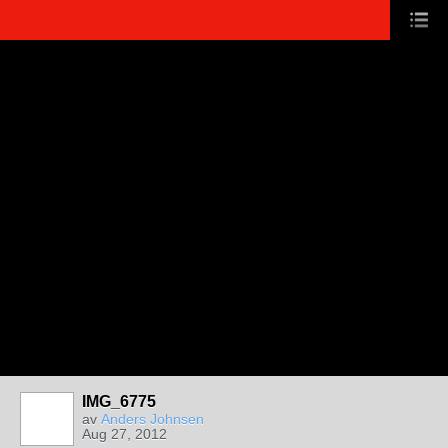
IMG_6775
av
Anders Johnsen
Aug 27, 2012