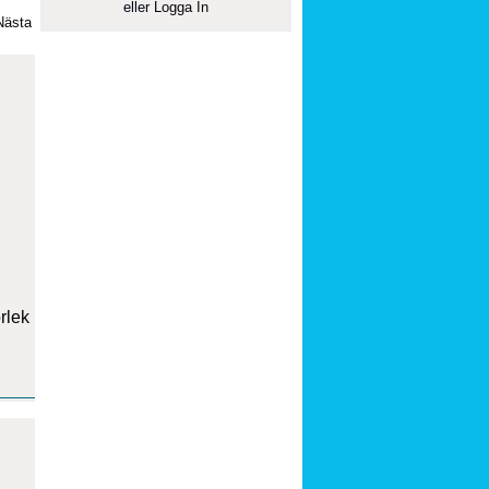
eller
Logga In
Nästa
orlek