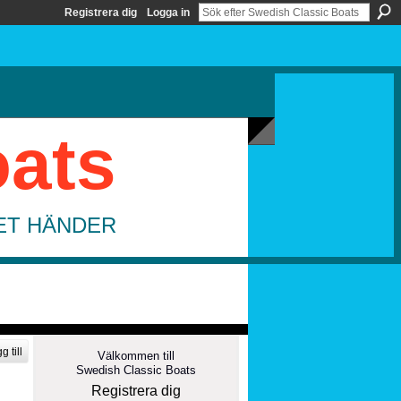
Registrera dig
Logga in
oats
DET HÄNDER
g till
Välkommen till
Swedish Classic Boats
Registrera dig