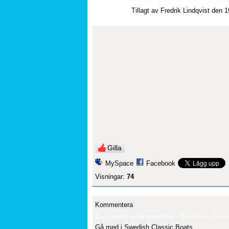
Tillagt av
Fredrik Lindqvist
den 19
Gilla
MySpace
Facebook
Visningar:
74
Kommentera
Du måste vara medlem i Swedish Classi
Gå med i Swedish Classic Boats