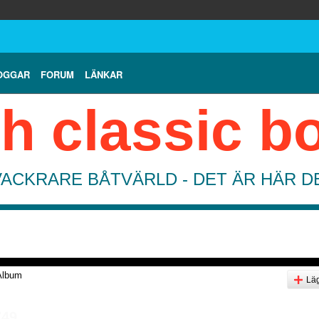
OGGAR
FORUM
LÄNKAR
h classic b
VACKRARE BÅTVÄRLD - DET ÄR HÄR 
Album
Läg
749