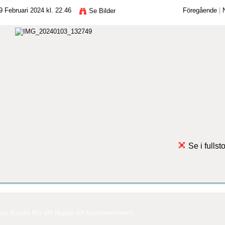
 Februari 2024 kl. 22.46
Föregående
|
Se Bilder
Se i fullst
c Boats för att lägga till kommentarer!