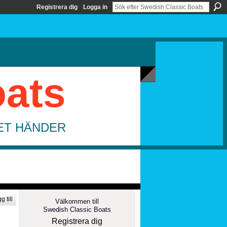
Registrera dig
Logga in
oats
DET HÄNDER
g till
Välkommen till
Swedish Classic Boats
Registrera dig