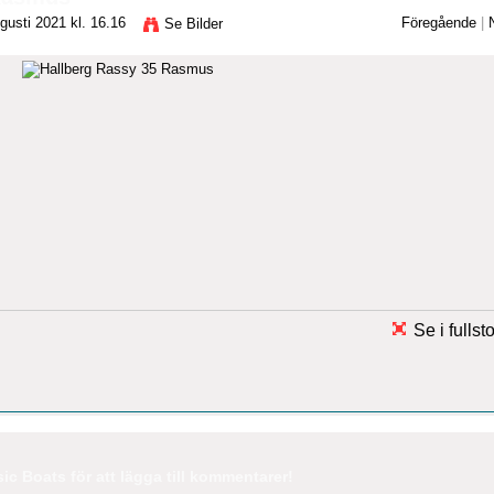
usti 2021 kl. 16.16
Föregående
|
Se Bilder
Se i fullst
c Boats för att lägga till kommentarer!