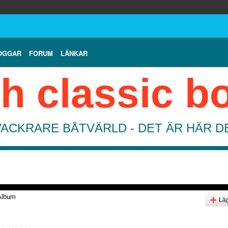
OGGAR
FORUM
LÄNKAR
h classic b
VACKRARE BÅTVÄRLD - DET ÄR HÄR 
Album
Läg
 Rasmus