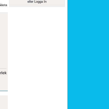
eller
Logga In
Nästa
orlek