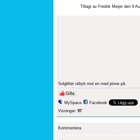
Tillagt av
Fredrik Meijer
den 9 Aug
Solglitter utbytt mot en med pinne på.
Gilla
MySpace
Facebook
Visningar:
97
Kommentera
Du måste vara medlem i Swedish Classi