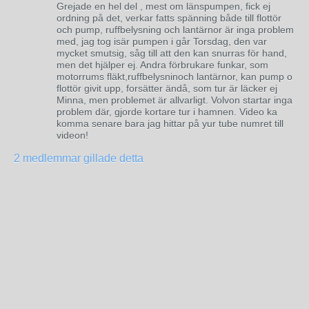
Grejade en hel del , mest om länspumpen, fick ej
ordning på det, verkar fatts spänning både till flottör
och pump, ruffbelysning och lantärnor är inga problem
med, jag tog isär pumpen i går Torsdag, den var
mycket smutsig, såg till att den kan snurras för hand,
men det hjälper ej. Andra förbrukare funkar, som
motorrums fläkt,ruffbelysninoch lantärnor, kan pump o
flottör givit upp, forsätter ändå, som tur är läcker ej
Minna, men problemet är allvarligt. Volvon startar inga
problem där, gjorde kortare tur i hamnen. Video ka
komma senare bara jag hittar på yur tube numret till
videon!
2 medlemmar gillade detta