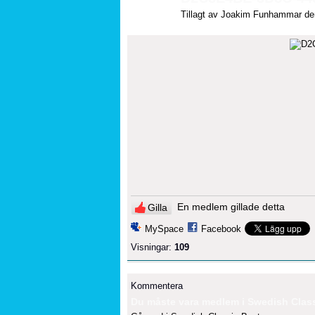
Tillagt av
Joakim Funhammar
den
En medlem gillade detta
Gilla
MySpace
Facebook
Visningar:
109
Kommentera
Du måste vara medlem i Swedish Classi