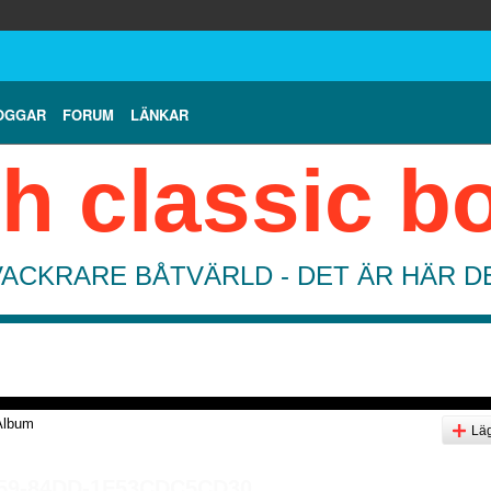
OGGAR
FORUM
LÄNKAR
h classic b
VACKRARE BÅTVÄRLD - DET ÄR HÄR 
Album
Läg
59-84DD-1F53CDC5CD30