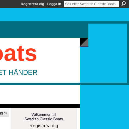
Registrera dig
Logga in
oats
DET HÄNDER
g till
Välkommen till
Swedish Classic Boats
Registrera dig