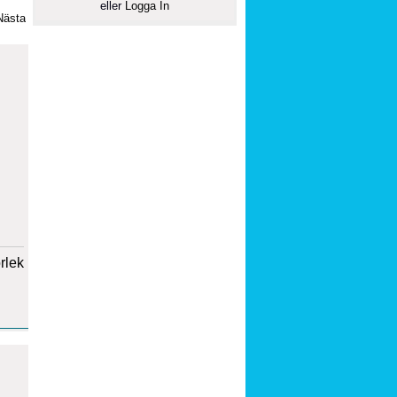
eller
Logga In
Nästa
orlek