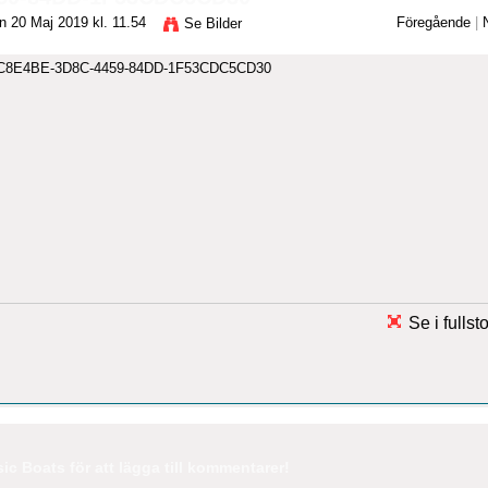
 20 Maj 2019 kl. 11.54
Föregående
|
Se Bilder
Se i fullst
c Boats för att lägga till kommentarer!