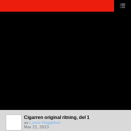
Cigarren original ritning, del 1
av
Lasse Häggblom
Mar 21, 2013