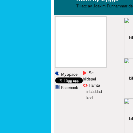
Tillagt av
Joakim Funhammar
den
Se
MySpace
bildspel
Hämta
Facebook
inbäddad
kod