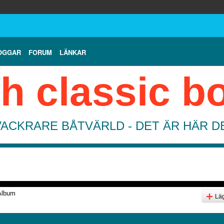
OGGAR
FORUM
LÄNKAR
h classic b
VACKRARE BÅTVÄRLD - DET ÄR HÄR 
Album
Läg