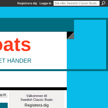
Registrera dig
Logga in
oats
DET HÄNDER
g till
Välkommen till
Swedish Classic Boats
Registrera dig