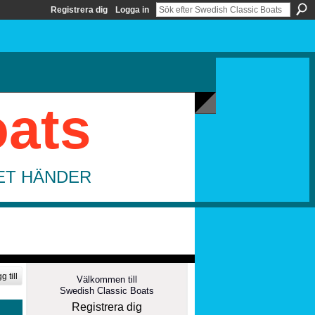
Registrera dig
Logga in
oats
DET HÄNDER
g till
Välkommen till
Swedish Classic Boats
Registrera dig