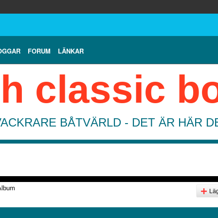
OGGAR
FORUM
LÄNKAR
h classic b
VACKRARE BÅTVÄRLD - DET ÄR HÄR 
Album
Läg