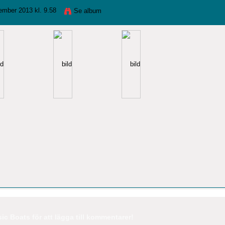
mber 2013 kl. 9.58
Se album
c Boats för att lägga till kommentarer!