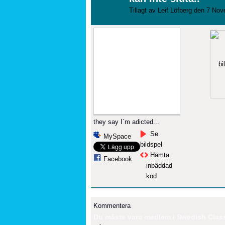
Tillagt av
Leif Löfberg
den 7 Nove
they say I`m adicted...
Se
MySpace
bildspel
Hämta
Facebook
inbäddad
kod
Kommentera
Du måste vara medlem i Swedish Classi