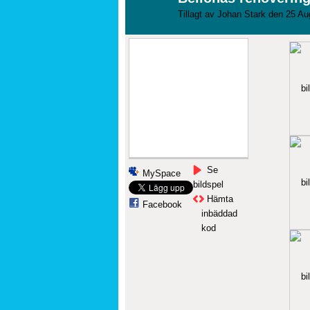
Tillagt av
Johan Stark
den 25 Aug
Se
MySpace
bildspel
Hämta
Facebook
inbäddad
kod