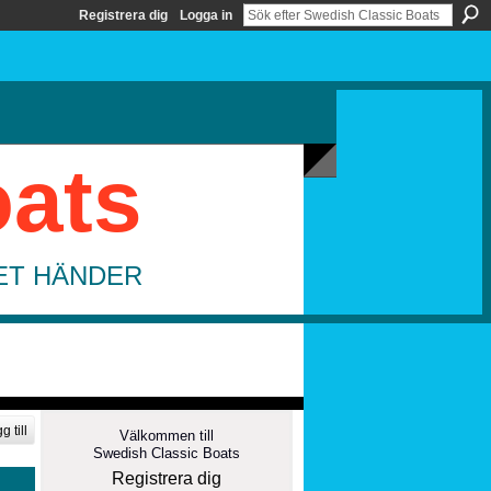
Registrera dig
Logga in
oats
DET HÄNDER
g till
Välkommen till
Swedish Classic Boats
Registrera dig