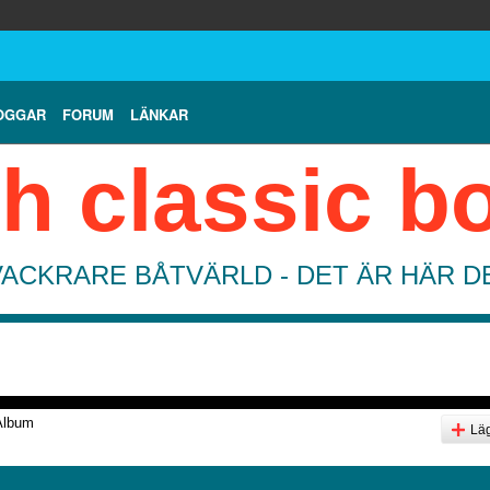
OGGAR
FORUM
LÄNKAR
h classic b
VACKRARE BÅTVÄRLD - DET ÄR HÄR 
Album
Läg
g