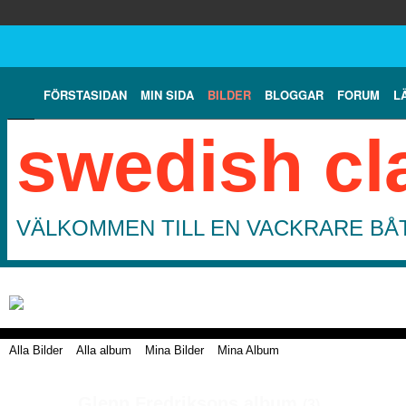
FÖRSTASIDAN
MIN SIDA
BILDER
BLOGGAR
FORUM
L
swedish cl
VÄLKOMMEN TILL EN VACKRARE BÅT
Alla Bilder
Alla album
Mina Bilder
Mina Album
Glenn Fredriksons album
(3)