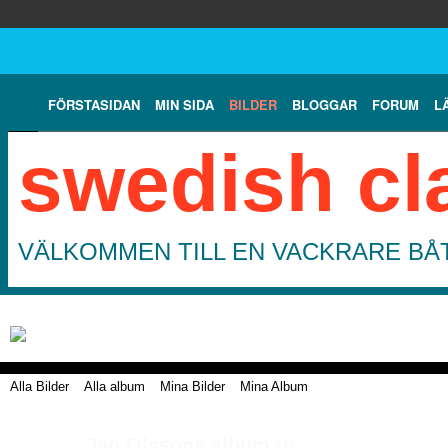
FÖRSTASIDAN
MIN SIDA
BILDER
BLOGGAR
FORUM
L
swedish cl
VÄLKOMMEN TILL EN VACKRARE BÅT
Alla Bilder
Alla album
Mina Bilder
Mina Album
Jan Olssons album
(1)