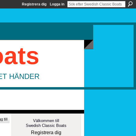
Registrera dig
Logga in
oats
DET HÄNDER
g till
Välkommen till
Swedish Classic Boats
Registrera dig