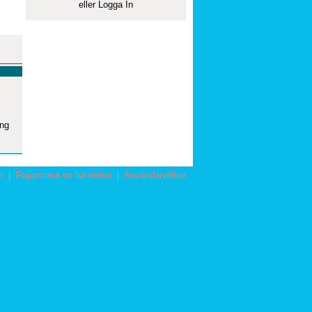
eller
Logga In
ing
m
|
Rapportera en händelse
|
Användarvillkor