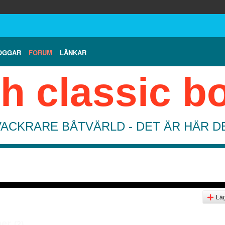
OGGAR
FORUM
LÄNKAR
h classic b
VACKRARE BÅTVÄRLD - DET ÄR HÄR 
Läg
per
(2)