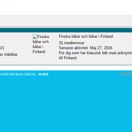
Finska båtar och båtar i Finland
31 medlemmar
021
Senaste aktivitet: Maj 27, 2016
För dig som har klassisk båt med anknytn
av träbåtar.
till Finland.
 med tekniken bakom
Emble