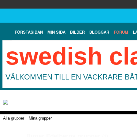
FÖRSTASIDAN
MIN SIDA
BILDER
BLOGGAR
FORUM
L
swedish cl
VÄLKOMMEN TILL EN VACKRARE BÅT
Alla grupper
Mina grupper
Birger Edelbergs grupper
(1)