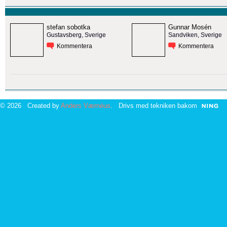
stefan sobotka
Gunnar Mosén
Gustavsberg, Sverige
Sandviken, Sverige
Kommentera
Kommentera
© 2026 Created by
Anders Værnéus
. Drivs med tekniken bakom