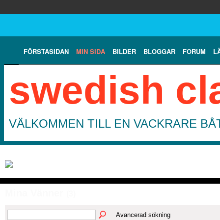
FÖRSTASIDAN
MIN SIDA
BILDER
BLOGGAR
FORUM
L
swedish cl
VÄLKOMMEN TILL EN VACKRARE BÅT
Mina Vänner
(3)
Avancerad sökning