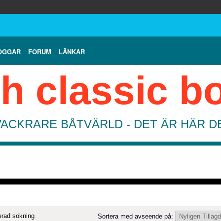
OGGAR
FORUM
LÄNKAR
h classic b
VACKRARE BÅTVÄRLD - DET ÄR HÄR 
rad sökning
Sortera med avseende på: