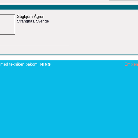
Stigbjörn Ågren
Strängnäs, Sverige
 med tekniken bakom
Emble