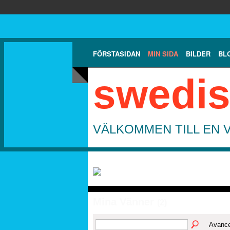
FÖRSTASIDAN
MIN SIDA
BILDER
BL
swedis
VÄLKOMMEN TILL EN 
Mina Vänner
(2)
Avance