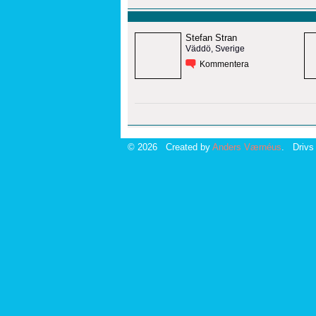
Stefan Stran
Väddö, Sverige
Kommentera
© 2026 Created by
Anders Værnéus
. Drivs