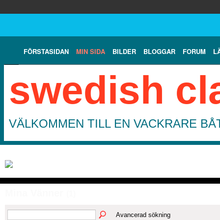
FÖRSTASIDAN
MIN SIDA
BILDER
BLOGGAR
FORUM
L
swedish cl
VÄLKOMMEN TILL EN VACKRARE BÅT
Mina Vänner
(1)
Avancerad sökning