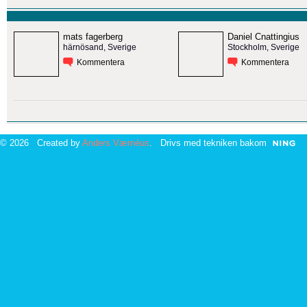
mats fagerberg
Daniel Cnattingius
härnösand, Sverige
Stockholm, Sverige
Kommentera
Kommentera
© 2026 Created by
Anders Værnéus
. Drivs med tekniken bakom