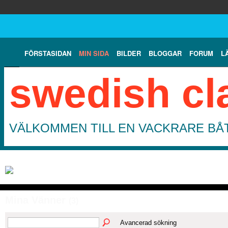
FÖRSTASIDAN
MIN SIDA
BILDER
BLOGGAR
FORUM
L
swedish cl
VÄLKOMMEN TILL EN VACKRARE BÅT
Mina Vänner
(3)
Avancerad sökning