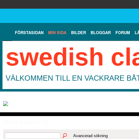
FÖRSTASIDAN
MIN SIDA
BILDER
BLOGGAR
FORUM
L
swedish cl
VÄLKOMMEN TILL EN VACKRARE BÅT
Mina Vänner
(7)
Avancerad sökning