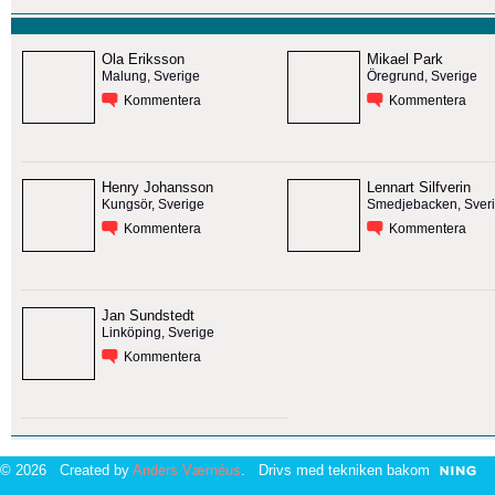
Ola Eriksson
Mikael Park
Malung, Sverige
Öregrund, Sverige
Kommentera
Kommentera
Henry Johansson
Lennart Silfverin
Kungsör, Sverige
Smedjebacken, Sver
Kommentera
Kommentera
Jan Sundstedt
Linköping, Sverige
Kommentera
© 2026 Created by
Anders Værnéus
. Drivs med tekniken bakom