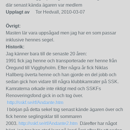
där senast kända ägaren var medlem
Upplagt av
Tor Hedvall, 2010-03-07
Övrigt:
Masten lär vara uppsågad men jag har en som passar
inklusive hennes segel.
Historik:
Jag känner bara till de senaste 20 åren:
1991 fick jag henne och transporterade ner henne från
Öregund till Viggbyholm. Efter några år fick Niklas
Hallberg överta henne och han gjorde en del jobb och
sedan gick hon vidare till några klubbkamrater på SSK.
Kamraterna orkade inte riktigt med och SSKFs
Renoveringsfond gick in och tog över.
http://sskf.se/rf/Andante.htm
I början på detta sekel tog senast kände ägaren över och
fick henne seglingsklar till sommaren
2003.
http://sskf.se/rf/Andante2.htm
Därefter har något