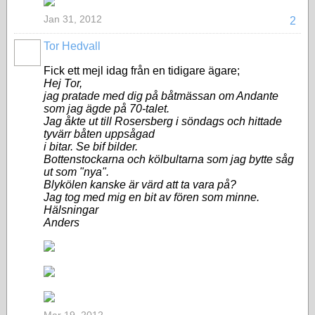
Jan 31, 2012
2
Tor Hedvall
Fick ett mejl idag från en tidigare ägare;
Hej Tor,
jag pratade med dig på båtmässan om Andante
som jag ägde på 70-talet.
Jag åkte ut till Rosersberg i söndags och hittade
tyvärr båten uppsågad
i bitar. Se bif bilder.
Bottenstockarna och kölbultarna som jag bytte såg
ut som "nya".
Blykölen kanske är värd att ta vara på?
Jag tog med mig en bit av fören som minne.
Hälsningar
Anders