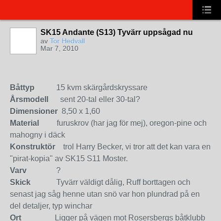
SK15 Andante (S13) Tyvärr uppsågad nu
av
Tor Hedvall
Mar 7, 2010
Båttyp
15 kvm skärgårdskryssare
Årsmodell
sent 20-tal eller 30-tal?
Dimensioner
8,50 x 1,60
Material
furuskrov (har jag för mej), oregon-pine och
mahogny i däck
Konstruktör
trol Harry Becker, vi tror att det kan vara en
"pirat-kopia" av SK15 S11 Moster.
Varv
?
Skick
Tyvärr väldigt dålig, Ruff borttagen och
senast jag såg henne utan snö var hon plundrad på en
del detaljer, typ winchar
Ort
Ligger på vägen mot Rosersbergs båtklubb