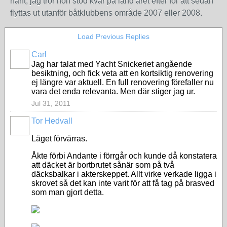
hänt, jag tror hon stod kvar på land året efter för att sedan
flyttas ut utanför båtklubbens område 2007 eller 2008.
Load Previous Replies
Carl
Jag har talat med Yacht Snickeriet angående
besiktning, och fick veta att en kortsiktig renovering
ej längre var aktuell. En full renovering förefaller nu
vara det enda relevanta. Men där stiger jag ur.
Jul 31, 2011
Tor Hedvall
Läget förvärras.
Åkte förbi Andante i förrgår och kunde då konstatera
att däcket är bortbrutet sånär som på två
däcksbalkar i akterskeppet. Allt virke verkade ligga i
skrovet så det kan inte varit för att få tag på brasved
som man gjort detta.