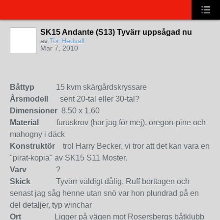
SK15 Andante (S13) Tyvärr uppsågad nu
av
Tor Hedvall
Mar 7, 2010
Båttyp
15 kvm skärgårdskryssare
Årsmodell
sent 20-tal eller 30-tal?
Dimensioner
8,50 x 1,60
Material
furuskrov (har jag för mej), oregon-pine och
mahogny i däck
Konstruktör
trol Harry Becker, vi tror att det kan vara en
"pirat-kopia" av SK15 S11 Moster.
Varv
?
Skick
Tyvärr väldigt dålig, Ruff borttagen och
senast jag såg henne utan snö var hon plundrad på en
del detaljer, typ winchar
Ort
Ligger på vägen mot Rosersbergs båtklubb