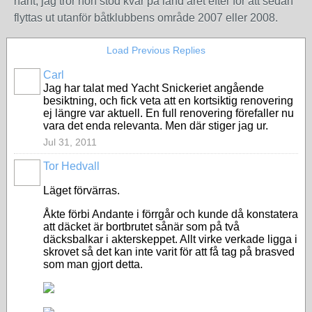
hänt, jag tror hon stod kvar på land året efter för att sedan
flyttas ut utanför båtklubbens område 2007 eller 2008.
Load Previous Replies
Carl
Jag har talat med Yacht Snickeriet angående
besiktning, och fick veta att en kortsiktig renovering
ej längre var aktuell. En full renovering förefaller nu
vara det enda relevanta. Men där stiger jag ur.
Jul 31, 2011
Tor Hedvall
Läget förvärras.
Åkte förbi Andante i förrgår och kunde då konstatera
att däcket är bortbrutet sånär som på två
däcksbalkar i akterskeppet. Allt virke verkade ligga i
skrovet så det kan inte varit för att få tag på brasved
som man gjort detta.