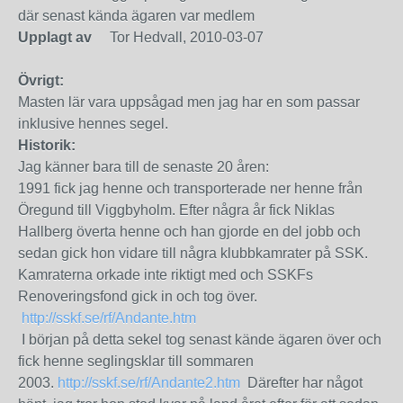
där senast kända ägaren var medlem
Upplagt av
Tor Hedvall, 2010-03-07
Övrigt:
Masten lär vara uppsågad men jag har en som passar
inklusive hennes segel.
Historik:
Jag känner bara till de senaste 20 åren:
1991 fick jag henne och transporterade ner henne från
Öregund till Viggbyholm. Efter några år fick Niklas
Hallberg överta henne och han gjorde en del jobb och
sedan gick hon vidare till några klubbkamrater på SSK.
Kamraterna orkade inte riktigt med och SSKFs
Renoveringsfond gick in och tog över.
http://sskf.se/rf/Andante.htm
I början på detta sekel tog senast kände ägaren över och
fick henne seglingsklar till sommaren
2003.
http://sskf.se/rf/Andante2.htm
Därefter har något