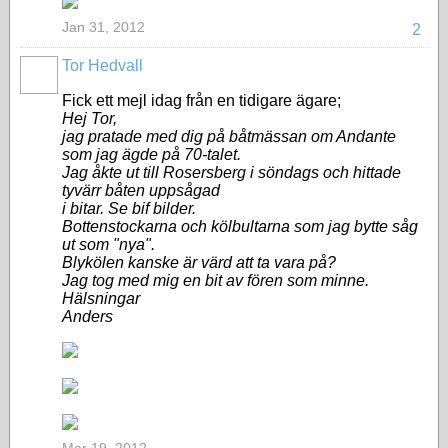
Jan 31, 2012
2
Tor Hedvall
Fick ett mejl idag från en tidigare ägare;
Hej Tor,
jag pratade med dig på båtmässan om Andante
som jag ägde på 70-talet.
Jag åkte ut till Rosersberg i söndags och hittade
tyvärr båten uppsågad
i bitar. Se bif bilder.
Bottenstockarna och kölbultarna som jag bytte såg
ut som "nya".
Blykölen kanske är värd att ta vara på?
Jag tog med mig en bit av fören som minne.
Hälsningar
Anders