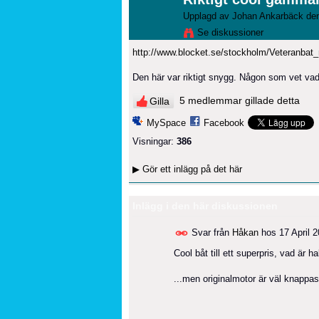
Upplagd av
Johan Ankarbäck
den
Se diskussioner
http://www.blocket.se/stockholm/Veteranba
Den här var riktigt snygg. Någon som vet vad d
5 medlemmar gillade detta
Gilla
MySpace
Facebook
Visningar:
386
▶
Gör ett inlägg på det här
Inlägg i den här diskussionen
Svar från
Håkan
hos
17 April 
Cool båt till ett superpris, vad är h
...men originalmotor är väl knappast