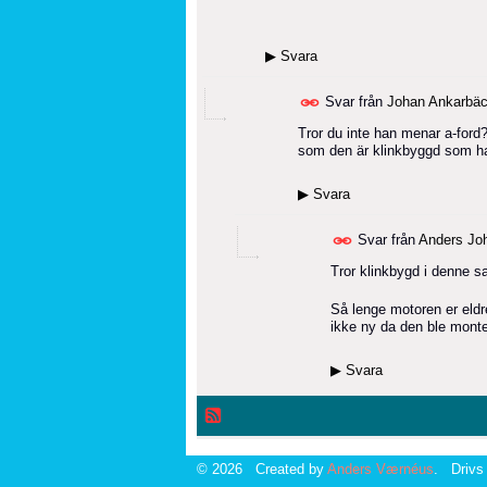
▶
Svara
Svar från
Johan Ankarbä
Tror du inte han menar a-ford? 
som den är klinkbyggd som han 
▶
Svara
Svar från
Anders Jo
Tror klinkbygd i denne s
Så lenge motoren er eldr
ikke ny da den ble monte
▶
Svara
© 2026 Created by
Anders Værnéus
. Drivs