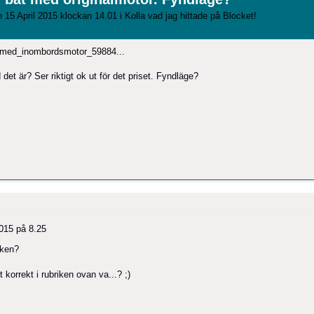
 15 April 2015 klockan 14.01 i
Kolla vad jag hittade på Blocket!
t_med_inombordsmotor_59884...
et är? Ser riktigt ok ut för det priset. Fyndläge?
2015 på 8.25
aken?
 korrekt i rubriken ovan va...? ;)