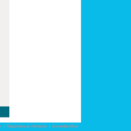
m
|
Rapportera en händelse
|
Användarvillkor