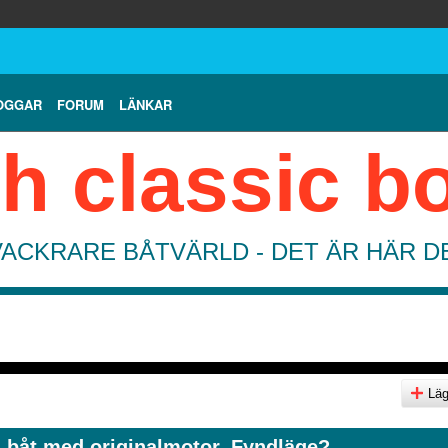
OGGAR
FORUM
LÄNKAR
h classic b
VACKRARE BÅTVÄRLD - DET ÄR HÄR 
Lägg
 båt med originalmotor. Fyndläge?