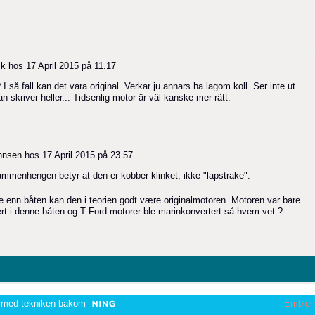
ck
hos
17 April 2015 på 11.17
I så fall kan det vara original. Verkar ju annars ha lagom koll. Ser inte ut
skriver heller... Tidsenlig motor är väl kanske mer rätt.
hnsen
hos
17 April 2015 på 23.57
ammenhengen betyr at den er kobber klinket, ikke "lapstrake".
e enn båten kan den i teorien godt være originalmotoren. Motoren var bare
rt i denne båten og T Ford motorer ble marinkonvertert så hvem vet ?
 med tekniken bakom
Emble