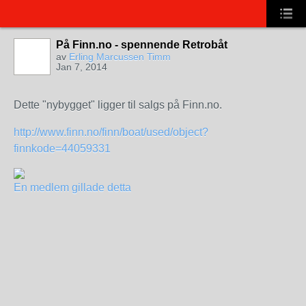
På Finn.no - spennende Retrobåt
av
Erling Marcussen Timm
Jan 7, 2014
Dette "nybygget" ligger til salgs på Finn.no.
http://www.finn.no/finn/boat/used/object?
finnkode=44059331
En medlem gillade detta