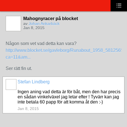
Mahognyracer på blocket
av
Johan Ankarbäck
Jan 8, 2015
Någon som vet vad detta kan vara?
http://www.blocket.se/gavleborg/Runabout_1958_58125651
ca=11&am...
Ser rätt fin ut.
Stefan Lindberg
Ingen aning vad detta är för båt, men den har precis
en sådan vinkelväxel jag letar efter ! Tyvärr kan jag
inte betala 60 papp för att komma åt den :-)
Jan 8, 2015