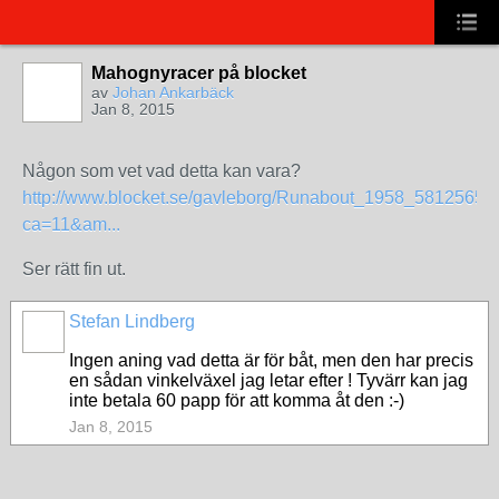
Mahognyracer på blocket
av
Johan Ankarbäck
Jan 8, 2015
Någon som vet vad detta kan vara?
http://www.blocket.se/gavleborg/Runabout_1958_58125651
ca=11&am...
Ser rätt fin ut.
Stefan Lindberg
Ingen aning vad detta är för båt, men den har precis
en sådan vinkelväxel jag letar efter ! Tyvärr kan jag
inte betala 60 papp för att komma åt den :-)
Jan 8, 2015