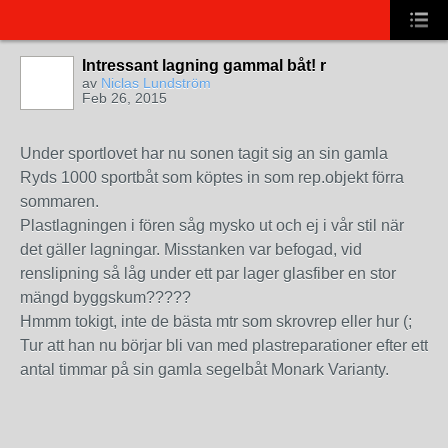
Intressant lagning gammal båt! r
av
Niclas Lundström
Feb 26, 2015
Under sportlovet har nu sonen tagit sig an sin gamla
Ryds 1000 sportbåt som köptes in som rep.objekt förra
sommaren.
Plastlagningen i fören såg mysko ut och ej i vår stil när
det gäller lagningar. Misstanken var befogad, vid
renslipning så låg under ett par lager glasfiber en stor
mängd byggskum?????
Hmmm tokigt, inte de bästa mtr som skrovrep eller hur (;
Tur att han nu börjar bli van med plastreparationer efter ett
antal timmar på sin gamla segelbåt Monark Varianty.