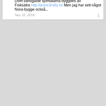
Dom vanligaste sjömätarna byggdes av
Fisksätra
http://www.firally.se
Men jag har sett något
Nora-bygge också...
Sep 10, 2016
1