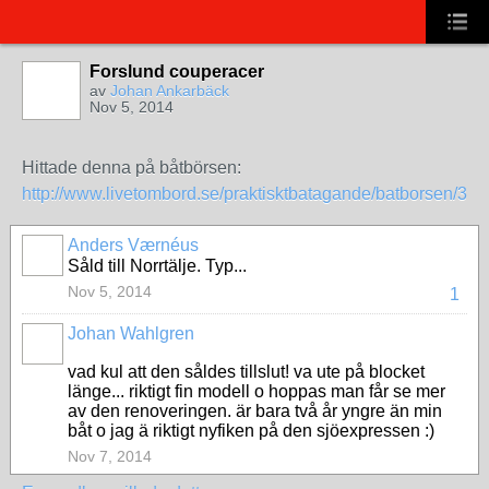
Forslund couperacer
av
Johan Ankarbäck
Nov 5, 2014
Hittade denna på båtbörsen:
http://www.livetombord.se/praktisktbatagande/batborsen/3210/
Anders Værnéus
Såld till Norrtälje. Typ...
Nov 5, 2014
1
Johan Wahlgren
vad kul att den såldes tillslut! va ute på blocket
länge... riktigt fin modell o hoppas man får se mer
av den renoveringen. är bara två år yngre än min
båt o jag ä riktigt nyfiken på den sjöexpressen :)
Nov 7, 2014