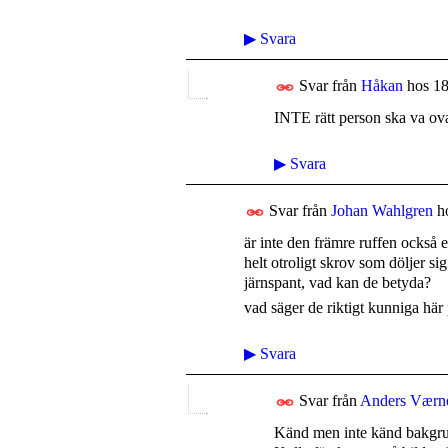
▶
Svara
Svar från
Håkan
hos
18
INTE rätt person ska va ovan
▶
Svara
Svar från
Johan Wahlgren
h
är inte den främre ruffen också en
helt otroligt skrov som döljer si
järnspant, vad kan de betyda?
vad säger de riktigt kunniga här
▶
Svara
Svar från
Anders Værn
Känd men inte känd bakgrun