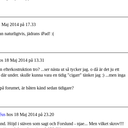
 Maj 2014 på 17.33
 naturligtvis, jädrans iPad! :(
os
18 Maj 2014 på 13.31
 efterkostruktion tro? ...ser nästa ut så tycker jag. o då är det ju ett
g där under. skulle kunna vara en tidig "cigarr" tänker jag :) ...men inga
 på forumet, är båten känd sedan tidigare?
éus
hos
18 Maj 2014 på 23.20
d. Höjd i stäven som sagt och Forslund - njae... Men vilket skrov!!!