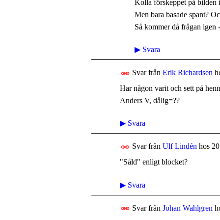
Kolla förskeppet på bilden
Men bara basade spant? Och
Så kommer då frågan igen -
▶
Svara
Svar från
Erik Richardsen
h
Har någon varit och sett på hen
Anders V, dålig=??
▶
Svara
Svar från
Ulf Lindén
hos
20
"Såld" enligt blocket?
▶
Svara
Svar från
Johan Wahlgren
h