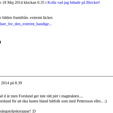
 18 Maj 2014 klockan 0.35 i
Kolla vad jag hittade på Blocket!
in bilden framifrån- extremt läcker.
dare_for_den_extremt_handige...
 2014 på 8.39
vad d är men Forslund ger inte rätt pirr i magtrakten....
rslund för att öka lusten bland båtfolk som med Pettersson eller... ;)
 sängstolpsknoppar! :D