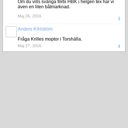
Om du vills svänga förbi HBK i helgen tex har vi
även en liten båtmarknad.
Maj 26, 2016
3
Anders Kihlström
Fråga Krilles moptor i Torshälla.
Maj 27, 2016
4