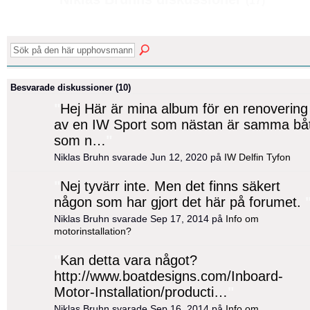
(17)
Besvarade diskussioner (10)
"
Hej Här är mina album för en renovering
av en IW Sport som nästan är samma bå
som n…
"
Niklas Bruhn svarade Jun 12, 2020 på
IW Delfin Tyfon
"
Nej tyvärr inte. Men det finns säkert
någon som har gjort det här på forumet.
Niklas Bruhn svarade Sep 17, 2014 på
Info om
motorinstallation?
"
Kan detta vara något?
http://www.boatdesigns.com/Inboard-
Motor-Installation/producti…
"
Niklas Bruhn svarade Sep 16, 2014 på
Info om