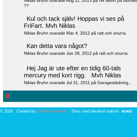
Niklas Bruhn svarade Aug 11, 2013 på
IW delfin på blocket
??
"
Kul och tack själv! Hoppas vi ses på
FriFart. Mvh Niklas
"
Niklas Bruhn svarade Mar 4, 2012 på
ratt och snurra
"
Kan detta vara något?
"
Niklas Bruhn svarade Jan 28, 2012 på
ratt och snurra
"
Hej Jag är ute efter en tidig 60-tals
mercury med kort rigg. Mvh Niklas
"
Niklas Bruhn svarade Jul 31, 2011 på
Garagestädning...
© 2026 Created by
Anders Værnéus
. Drivs med tekniken bakom