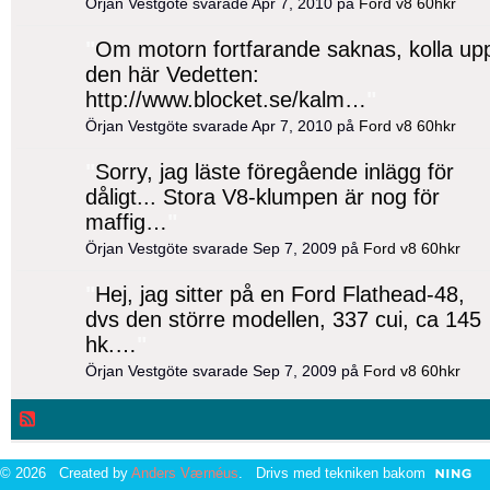
Örjan Vestgöte svarade Apr 7, 2010 på
Ford v8 60hkr
"
Om motorn fortfarande saknas, kolla up
den här Vedetten:
http://www.blocket.se/kalm…
"
Örjan Vestgöte svarade Apr 7, 2010 på
Ford v8 60hkr
"
Sorry, jag läste föregående inlägg för
dåligt... Stora V8-klumpen är nog för
maffig…
"
Örjan Vestgöte svarade Sep 7, 2009 på
Ford v8 60hkr
"
Hej, jag sitter på en Ford Flathead-48,
dvs den större modellen, 337 cui, ca 145
hk.…
"
Örjan Vestgöte svarade Sep 7, 2009 på
Ford v8 60hkr
© 2026 Created by
Anders Værnéus
. Drivs med tekniken bakom