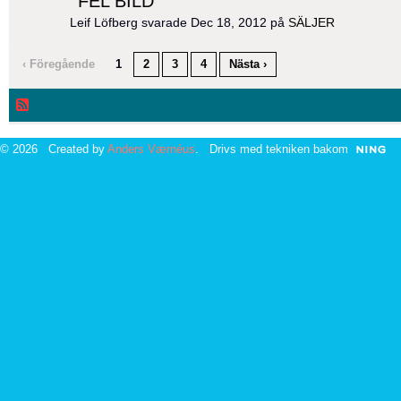
"
FEL BILD
"
Leif Löfberg svarade Dec 18, 2012 på
SÄLJER
‹ Föregående
1
2
3
4
Nästa ›
© 2026 Created by
Anders Værnéus
. Drivs med tekniken bakom