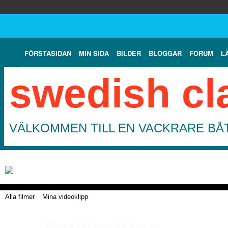
FÖRSTASIDAN
MIN SIDA
BILDER
BLOGGAR
FORUM
L
swedish cl
VÄLKOMMEN TILL EN VACKRARE BÅT
Alla filmer
Mina videoklipp
Niklas Bruhns Videor
(1)