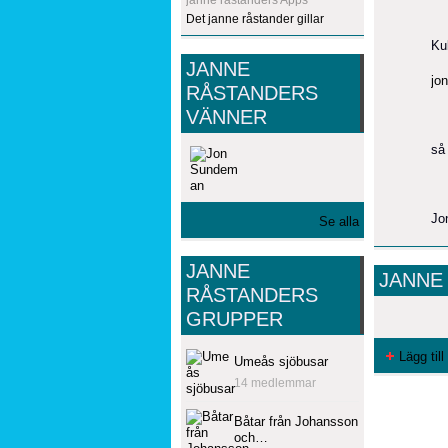
Det janne råstander gillar
Ku
JANNE
jo
RÅSTANDERS
VÄNNER
så
Jo
Se alla
JANNE
JANNE
RÅSTANDERS
GRUPPER
Lägg till
Umeås sjöbusar
14 medlemmar
Båtar från Johansson
och…