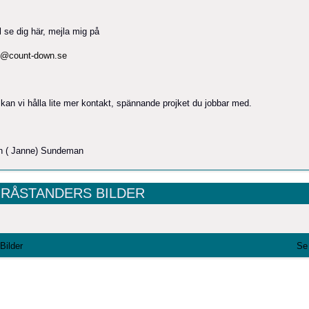
l se dig här, mejla mig på
n@count-down.se
 kan vi hålla lite mer kontakt, spännande projket du jobbar med.
n ( Janne) Sundeman
 RÅSTANDERS BILDER
 Bilder
Se 