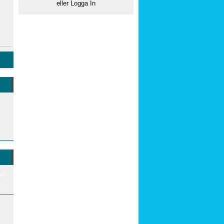
eller
Logga In
r!