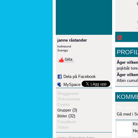
janne råstander
holmsund
Sverige
PROFI
Gilla
Äger vilken
pojkbåt tor
Äger vilken
Dela på Facebook
Albin cumu
MySpace
Bloggposter
KOMME
Diskussioner
Events
Du måste 
(3)
Grupper
Gå med i S
(32)
Bilder
Fotoalbum
Kl
Videor
He
janne råstanders Apps