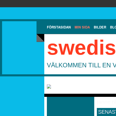
FÖRSTASIDAN
MIN SIDA
BILDER
BL
swedis
VÄLKOMMEN TILL EN 
janne r
SENAS