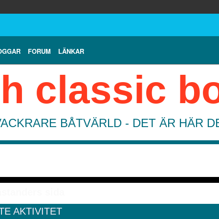
OGGAR
FORUM
LÄNKAR
h classic b
VACKRARE BÅTVÄRLD - DET ÄR HÄR 
åstanders sida
TE AKTIVITET