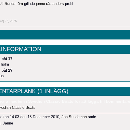
Ulf Sundström
gillade
janne råstanders
profil
Maj 22, 2025
LINFORMATION
 båt 1?
e holm
 båt 2?
lus
NTARPLANK (1 INLÄGG)
vara medlem i Swedish Classic Boats för att lägga till kommentare
wedish Classic Boats
ockan 14.03 den 15 December 2010,
Jon Sundeman
sade ...
j. Janne