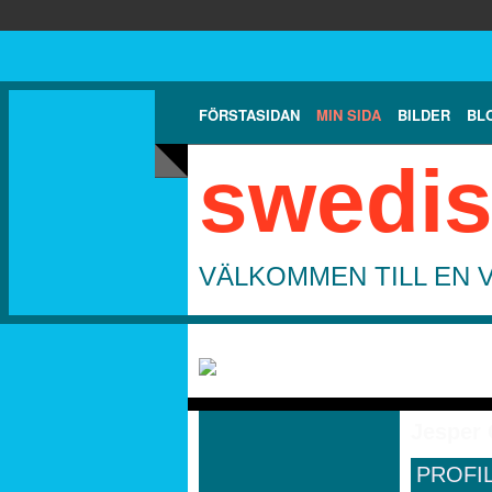
FÖRSTASIDAN
MIN SIDA
BILDER
BL
swedis
VÄLKOMMEN TILL EN 
Jesper 
PROFI