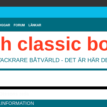
OGGAR
FORUM
LÄNKAR
h classic b
VACKRARE BÅTVÄRLD - DET ÄR HÄR 
Olssons sida
LINFORMATION