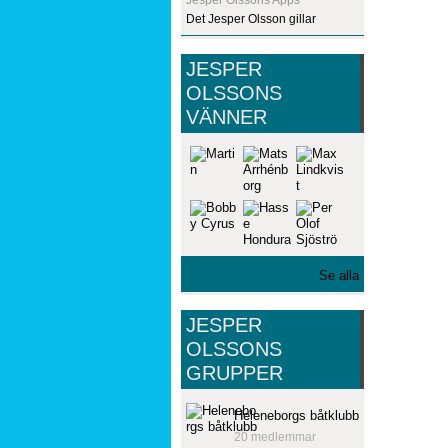
Det Jesper Olsson gillar
JESPER
OLSSONS
VÄNNER
Se alla
JESPER
OLSSONS
GRUPPER
Heleneborgs båtklubb
20 medlemmar