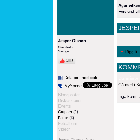
Äger vilken
Forslund Li
JESPE
Jesper Olsson
Stockholm
Sverige
Lägg till
Gilla
KOMME
Dela på Facebook
Du måste 
Gå med i S
MySpace
Bloggposter
Inga komme
Diskussioner
Events
(1)
Grupper
(3)
Bilder
Fotoalbum
Videor
Jesper Olssons Apps