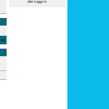
eller
Logga In
alla
r!