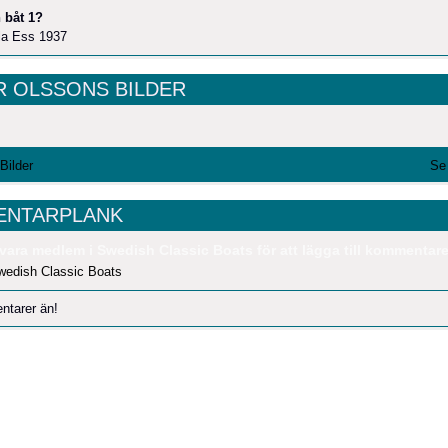
 båt 1?
lla Ess 1937
R OLSSONS BILDER
 Bilder
Se 
NTARPLANK
vara medlem i Swedish Classic Boats för att lägga till kommentare
wedish Classic Boats
ntarer än!