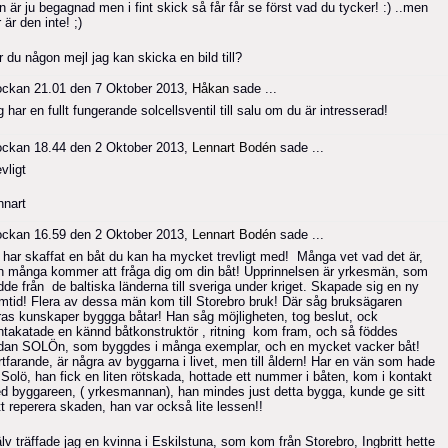
 är ju begagnad men i fint skick så får får se först vad du tycker! :) ..men
 är den inte! ;)
 du någon mejl jag kan skicka en bild till?
ockan 21.01 den 7 Oktober 2013,
Håkan
sade ...
 har en fullt fungerande solcellsventil till salu om du är intresserad!
ockan 18.44 den 2 Oktober 2013,
Lennart Bodén
sade ...
vligt
nnart
ockan 16.59 den 2 Oktober 2013,
Lennart Bodén
sade ...
 har skaffat en båt du kan ha mycket trevligt med! Många vet vad det är,
h många kommer att fråga dig om din båt! Upprinnelsen är yrkesmän, som
dde från de baltiska länderna till sveriga under kriget. Skapade sig en ny
amtid! Flera av dessa män kom till Storebro bruk! Där såg bruksägaren
ras kunskaper byggga båtar! Han såg möjligheten, tog beslut, ock
ntakatade en kännd båtkonstruktör , ritning kom fram, och så föddes
dan SOLÖn, som byggdes i många exemplar, och en mycket vacker båt!
rtfarande, är några av byggarna i livet, men till åldern! Har en vän som hade
 Solö, han fick en liten rötskada, hottade ett nummer i båten, kom i kontakt
d byggareen, ( yrkesmannan), han mindes just detta bygga, kunde ge sitt
tt reperera skaden, han var också lite lessen!!
lv träffade jag en kvinna i Eskilstuna, som kom från Storebro, Ingbritt hette