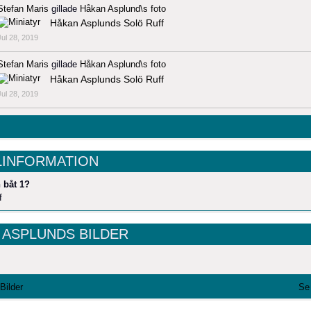
Stefan Maris
gillade
Håkan Asplund\s
foto
Håkan Asplunds Solö Ruff
Jul 28, 2019
Stefan Maris
gillade
Håkan Asplund\s
foto
Håkan Asplunds Solö Ruff
Jul 28, 2019
LINFORMATION
 båt 1?
f
 ASPLUNDS BILDER
 Bilder
Se 