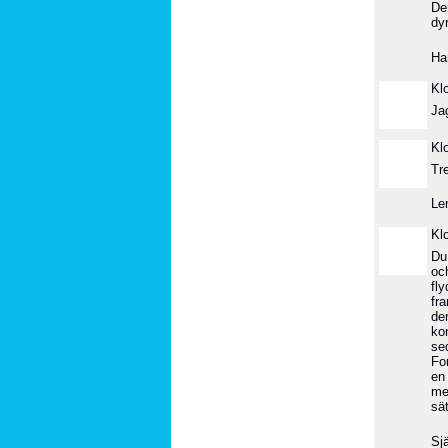
Den
dyr
Har
Kl
Jag
Kl
Tre
Le
Kl
Du
oc
fly
fr
de
ko
se
Fo
en
me
sä
Sjä