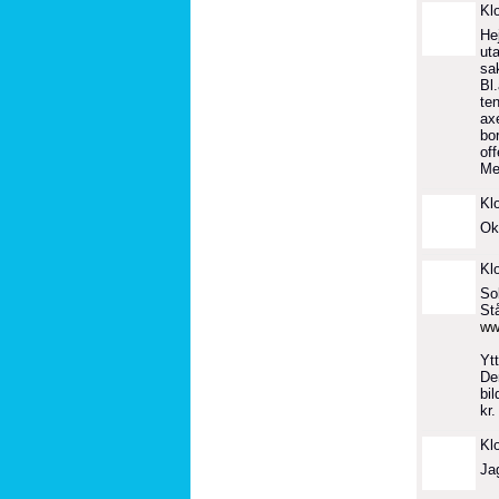
Kl
He
uta
sa
Bl
ten
ax
bo
of
Me
Kl
Ok
Kl
Sol
St
ww
Yt
De
bi
kr.
Kl
Jag