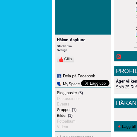
Håkan Asplund
Stockholm
Sverige
Gilla
PROFI
Dela på Facebook
Äger vilken
MySpace
Solö 25 Ruf
(6)
Bloggposter
Diskussioner
HÅKAN
Events
(1)
Grupper
(1)
Bilder
Fotoalbum
Lägg till
Videor