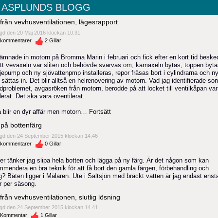
 ASPLUNDS BLOGG
från vevhusventilationen, lägesrapport
gd den 20 Maj 2016 klockan 10.31
kommentarer
2
Gillar
lämnade in motorn på Bromma Marin i februari och fick efter en kort tid beske
tt vevaxeln var sliten och behövde svarvas om, kamaxeln bytas, toppen byta
jepump och ny sjövattenpmp installeras, repor fräsas bort i cylindrarna och n
 sättas in. Det blir alltså en helrenovering av motorn. Vad jag identifierade so
dproblemet, avgasröken från motorn, berodde på att locket till ventilkåpan var
lerat. Det ska vara oventilerat.
a blir en dyr affär men motorn…
Fortsätt
 på bottenfärg
gd den 24 September 2015 klockan 14.46
kommentarer
0
Gillar
ter tänker jag slipa hela botten och lägga på ny färg. Är det någon som kan
mmendera en bra teknik för att få bort den gamla färgen, förbehandling och
g? Båten ligger i Mälaren. Ute i Saltsjön med bräckt vatten är jag endast enst
r per säsong.
från vevhusventilationen, slutlig lösning
gd den 24 September 2015 klockan 14.41
Kommentar
1
Gillar