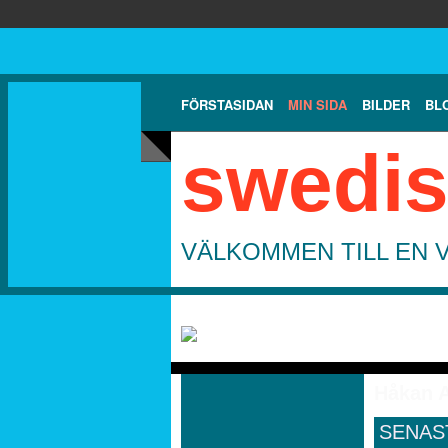
FÖRSTASIDAN
MIN SIDA
BILDER
BL
swedis
VÄLKOMMEN TILL EN 
Håkan A
SENAS