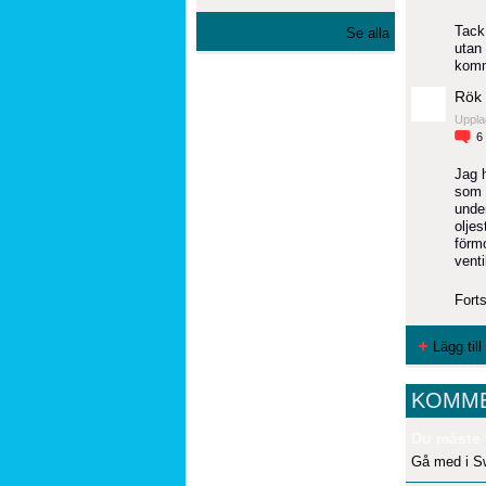
Tack
Se alla
utan 
komme
Rök 
Uppla
6
Jag h
som 
under
oljes
förmo
venti
Forts
Lägg til
KOMME
Du måste 
Gå med i S