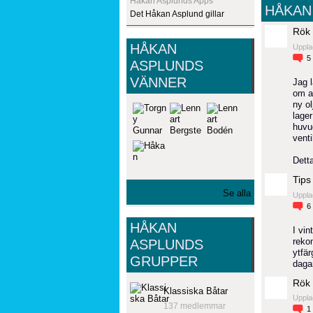
Håkan Asplunds Apps
HÅKAN
Det Håkan Asplund gillar
Rök 
HÅKAN
Uppla
5
ASPLUNDS
VÄNNER
Jag 
om a
ny ol
lager
huvu
venti
Dett
Tips
Se alla
Uppla
6
HÅKAN
I vin
reko
ASPLUNDS
ytfär
GRUPPER
daga
Rök 
Klassiska Båtar
Uppla
137 medlemmar
1