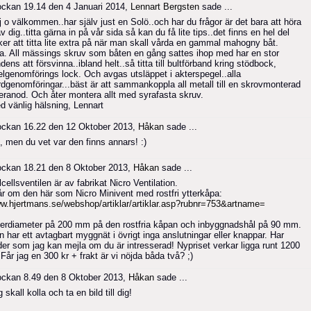
ockan 19.14 den 4 Januari 2014,
Lennart Bergsten
sade ...
j o välkommen..har själv just en Solö..och har du frågor är det bara att höra
v dig..titta gärna in på vår sida så kan du få lite tips..det finns en hel del
ker att titta lite extra på när man skall vårda en gammal mahogny båt.
.a. All mässings skruv som båten en gång sattes ihop med har en stor
dens att försvinna..ibland helt..så titta till bultförband kring stödbock,
elgenomförings lock. Och avgas utsläppet i akterspegel..alla
rdgenomföringar...bäst är att sammankoppla all metall till en skrovmonterad
feranod. Och åter montera allt med syrafasta skruv.
d vänlig hälsning, Lennart
ockan 16.22 den 12 Oktober 2013,
Håkan
sade ...
, men du vet var den finns annars! :)
ockan 18.21 den 8 Oktober 2013,
Håkan
sade ...
cellsventilen är av fabrikat Nicro Ventilation.
år om den här som Nicro Minivent med rostfri ytterkåpa:
w.hjertmans.se/webshop/artiklar/artiklar.asp?rubnr=753&artname=
terdiameter på 200 mm på den rostfria kåpan och inbyggnadshål på 90 mm.
n har ett avtagbart myggnät i övrigt inga anslutningar eller knappar. Har
lder som jag kan mejla om du är intresserad! Nypriset verkar ligga runt 1200
 Får jag en 300 kr + frakt är vi nöjda båda två? ;)
ockan 8.49 den 8 Oktober 2013,
Håkan
sade ...
 skall kolla och ta en bild till dig!