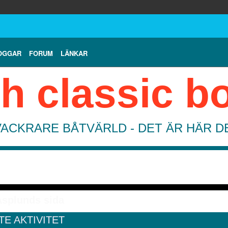
OGGAR
FORUM
LÄNKAR
h classic b
VACKRARE BÅTVÄRLD - DET ÄR HÄR 
splunds sida
TE AKTIVITET