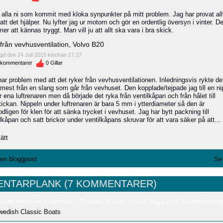
 alla ni som kommit med kloka synpunkter på mitt problem. Jag har provat all
att det hjälper. Nu lyfter jag ur motorn och gör en ordentlig översyn i vinter. De
r att kännas tryggt. Man vill ju att allt ska vara i bra skick.
från vevhusventilation, Volvo B20
gd den 24 Juli 2015 klockan 17.27
kommentarer
0
Gillar
ar problem med att det ryker från vevhusventilationen. Inledningsvis rykte de
mest från en slang som går från vevhuset. Den kopplade/tejpade jag till en ni
 ena luftrenaren men då började det ryka från ventilkåpan och från hålet till
tickan. Nippeln under luftrenaren är bara 5 mm i ytterdiameter så den är
dligen för klen för att sänka trycket i vevhuset. Jag har bytt packning till
lkåpan och satt brickor under ventilkåpans skruvar för att vara säker på att…
ätt
l en bloggpost
Se 
NTARPLANK (7 KOMMENTARER)
vara medlem i Swedish Classic Boats för att lägga till kommentare
wedish Classic Boats