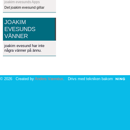
joakim evesunds Apps
Det joakim evesund gillar
JOAKIM
EVESUNDS
VÄNNER
joakim evesund har inte
några vänner på ännu.
© 2026 Created by
Anders Værnéus
. Drivs med tekniken bakom