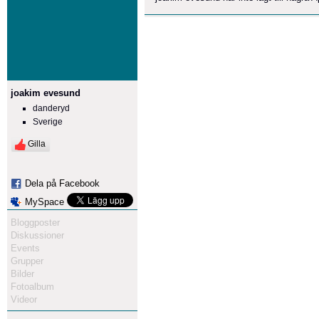
joakim evesund
danderyd
Sverige
Gilla
Dela på Facebook
MySpace
Bloggposter
Diskussioner
Events
Grupper
Bilder
Fotoalbum
Videor