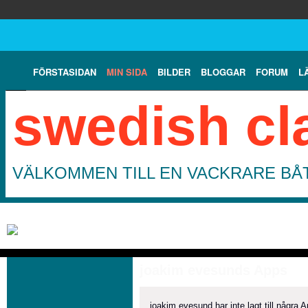
FÖRSTASIDAN
MIN SIDA
BILDER
BLOGGAR
FORUM
L
swedish cl
VÄLKOMMEN TILL EN VACKRARE BÅT
joakim evesunds Apps
joakim evesund har inte lagt till några 