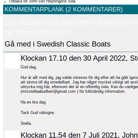
← Tillbaka till John van Heijningens sida
KOMMENTARPLANK (2 KOMMENTARER)
Du måste vara medlem i Swedish Cla
till kommentarer!
Gå med i Swedish Classic Boats
Klockan 17.10 den 30 April 2022,
St
God dag,
Hur är allt med dig, jag valde intresse för dig efter att ha gått ig
att skriva till dig omedelbart. Jag har något mycket viktigt att avsl
uttrycka mig här, eftersom det är en offentlig sida. Kan du vänlig
(mrsstellaabudheir@gmail.com ) för fullständig information.
Ha en bra dag
Tack Gud välsigne.
Stella.
Klockan 11.54 den 7 Juli 2021,
John