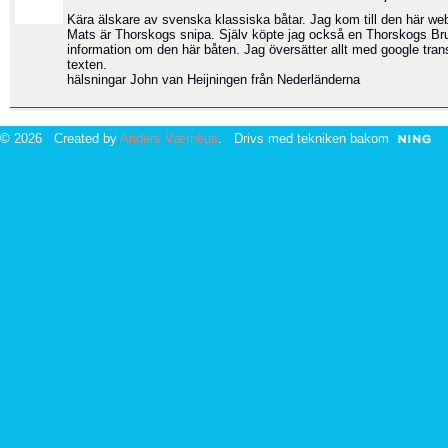
Kära älskare av svenska klassiska båtar. Jag kom till den här w
Mats är Thorskogs snipa. Själv köpte jag också en Thorskogs Bruk
information om den här båten. Jag översätter allt med google tran
texten.
hälsningar John van Heijningen från Nederländerna
© 2026 Created by
Anders Værnéus
. Drivs med tekniken bakom