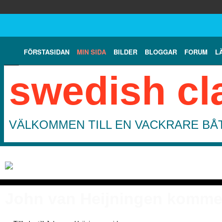
FÖRSTASIDAN
MIN SIDA
BILDER
BLOGGAR
FORUM
L
swedish cl
VÄLKOMMEN TILL EN VACKRARE BÅT
John van Heijningen komme