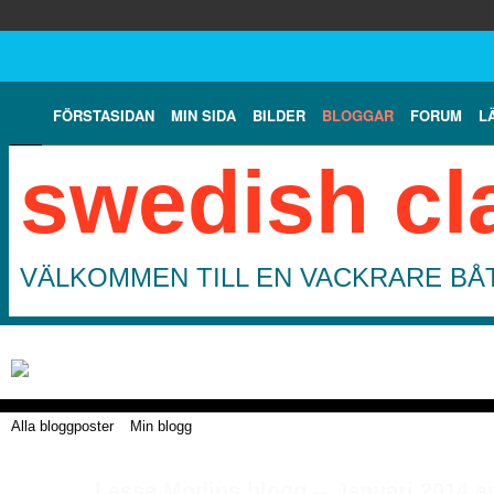
FÖRSTASIDAN
MIN SIDA
BILDER
BLOGGAR
FORUM
L
swedish cl
VÄLKOMMEN TILL EN VACKRARE BÅT
Alla bloggposter
Min blogg
Lasse Modins blogg -- Januari 2014 a