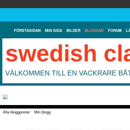
FÖRSTASIDAN
MIN SIDA
BILDER
BLOGGAR
FORUM
L
swedish cl
VÄLKOMMEN TILL EN VACKRARE BÅT
Alla bloggposter
Min blogg
Håkans blogg -- April 2014 arkivera
(3)