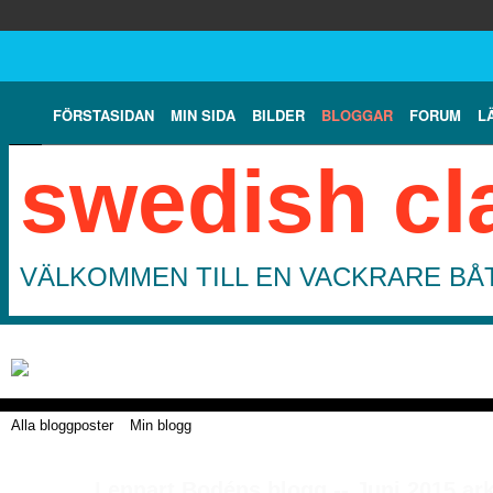
FÖRSTASIDAN
MIN SIDA
BILDER
BLOGGAR
FORUM
L
swedish cl
VÄLKOMMEN TILL EN VACKRARE BÅT
Alla bloggposter
Min blogg
Lennart Bodéns blogg -- Juni 2015 ar