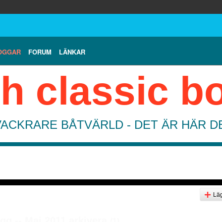
OGGAR
FORUM
LÄNKAR
h classic b
VACKRARE BÅTVÄRLD - DET ÄR HÄR 
Läg
gg -- Maj 2011 arkivera
(1)