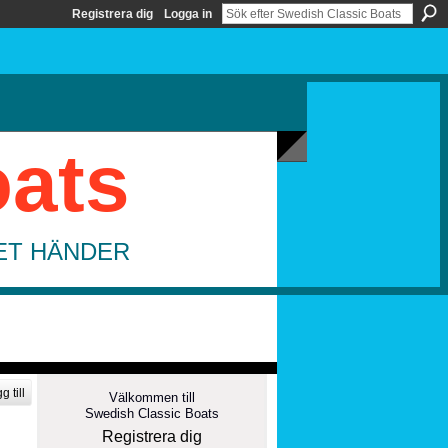
Registrera dig
Logga in
oats
DET HÄNDER
g till
Välkommen till
Swedish Classic Boats
Registrera dig