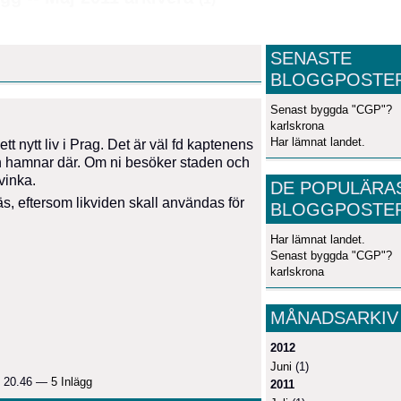
SENASTE
BLOGGPOSTE
Senast byggda "CGP"?
karlskrona
Har lämnat landet.
tt nytt liv i Prag. Det är väl fd kaptenens
 hon hamnar där. Om ni besöker staden och
vinka.
DE POPULÄRA
s, eftersom likviden skall användas för
BLOGGPOSTE
Har lämnat landet.
Senast byggda "CGP"?
karlskrona
MÅNADSARKIV
2012
Juni
(1)
. 20.46 —
5 Inlägg
2011