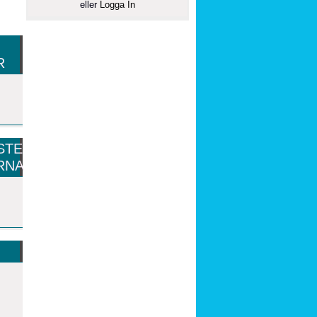
eller
Logga In
R
STE
RNA