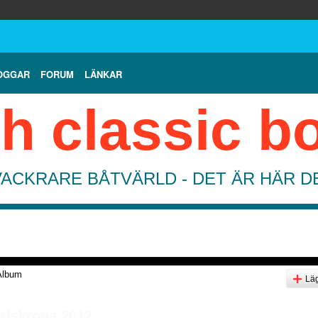
OGGAR
FORUM
LÄNKAR
h classic b
VACKRARE BÅTVÄRLD - DET ÄR HÄR 
Album
Läg
rlskrona 2012