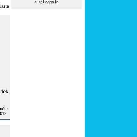
eller
Logga In
Nästa
orlek
möte
2012