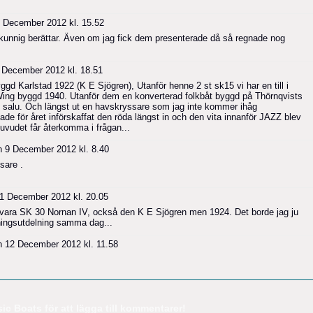
 December 2012 kl. 15.52
kunnig berättar. Även om jag fick dem presenterade då så regnade nog
 December 2012 kl. 18.51
 Karlstad 1922 (K E Sjögren), Utanför henne 2 st sk15 vi har en till i
ing byggd 1940. Utanför dem en konverterad folkbåt byggd på Thörnqvists
ill salu. Och längst ut en havskryssare som jag inte kommer ihåg
ade för året införskaffat den röda längst in och den vita innanför JAZZ blev
 huvudet får återkomma i frågan...
 9 December 2012 kl. 8.40
sare .
1 December 2012 kl. 20.05
vara SK 30 Nornan IV, också den K E Sjögren men 1924. Det borde jag ju
ningsutdelning samma dag...
 12 December 2012 kl. 11.58
c Boats för att lägga till kommentarer!