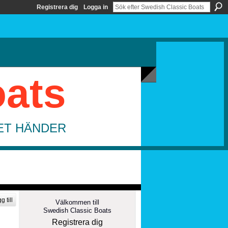
Registrera dig
Logga in
oats
DET HÄNDER
g till
Välkommen till
Swedish Classic Boats
Registrera dig