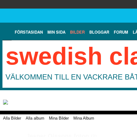
FÖRSTASIDAN
MIN SIDA
BILDER
BLOGGAR
FORUM
L
swedish cl
VÄLKOMMEN TILL EN VACKRARE BÅT
Alla Bilder
Alla album
Mina Bilder
Mina Album
Jesper Olssons foton
(3)