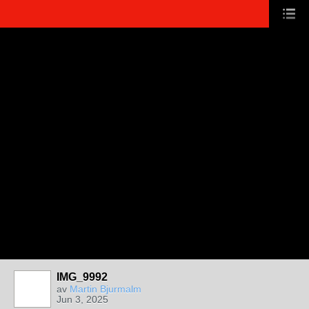
IMG_9992
av
Martin Bjurmalm
Jun 3, 2025